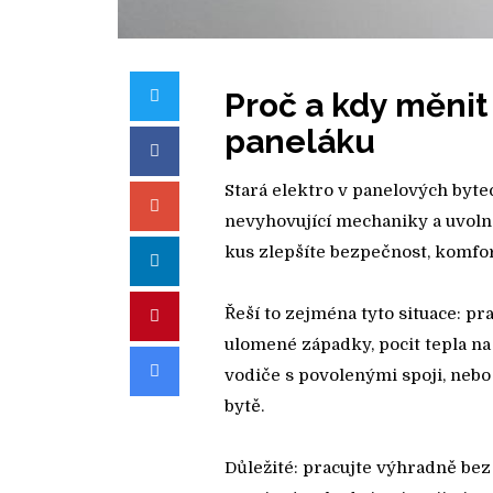
Twitter
Proč a kdy měnit
paneláku
Facebook
Stará elektro v panelových byte
Google+
nevyhovující mechaniky a uvoln
kus zlepšíte bezpečnost, komfort
LinkedIn
Řeší to zejména tyto situace: pr
Pinterest
ulomené západky, pocit tepla na z
Email
vodiče s povolenými spoji, neb
bytě.
Důležité: pracujte výhradně bez