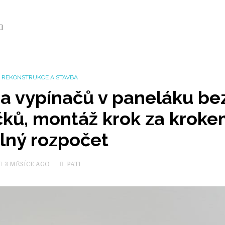
REKONSTRUKCE A STAVBA
a vypínačů v paneláku be
čků, montáž krok za kroke
lný rozpočet
3 MĚSÍCE
AGO
PATI