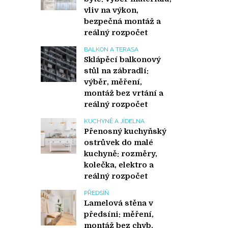
vliv na výkon,
bezpečná montáž a
reálný rozpočet
BALKON A TERASA
Sklápěcí balkonový
stůl na zábradlí:
výběr, měření,
montáž bez vrtání a
reálný rozpočet
KUCHYNĚ A JÍDELNA
Přenosný kuchyňský
ostrůvek do malé
kuchyně: rozměry,
kolečka, elektro a
reálný rozpočet
PŘEDSÍŇ
Lamelová stěna v
předsíni: měření,
montáž bez chyb,