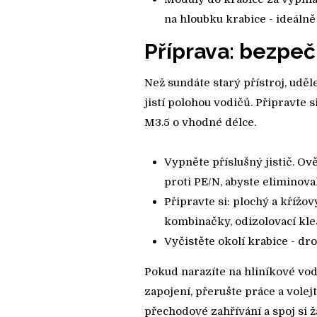
na hloubku krabice - ideáln
Příprava: bezpečn
Než sundáte starý přístroj, uděle
jistí polohou vodičů. Připravte 
M3.5 o vhodné délce.
Vypněte příslušný jistič. Ově
proti PE/N, abyste eliminovali
Připravte si: plochý a kříž
kombinačky, odizolovací kle
Vyčistěte okolí krabice - d
Pokud narazíte na hliníkové vo
zapojení, přerušte práce a volej
přechodové zahřívání a spoj si 