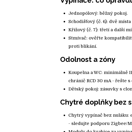
Vypínače: co opravd
Jednopólový: běžný pokoj.
Schodišťový (č. 6): dvě místa 
Křížový (č. 7): třetí a další 
Stmívač: ověřte kompatibilit
proti blikání.
Odolnost a zóny
Koupelna a WC: minimálně IP
chránič RCD 30 mA - řešte s
Dětský pokoj: zásuvky s clo
Chytré doplňky bez s
Chytrý vypínač bez nuláku: e
- sledujte podporu Zigbee/Ma
Moduly do krabice za vypínač