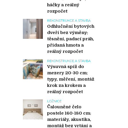
háčky a reálný
rozpočet
REKONSTRUKCE A STAVBA
Odhlučnění bytových
dveří bez výměny:
těsnění, padací práh,
přidaná hmota a
reálný rozpočet
REKONSTRUKCE A STAVBA
Výsuvná spíž do
mezery 20-30 cm:
typy, měření, montáž
krok za krokem a
reálný rozpočet
LOŽNICE
Čalouněné čelo
postele 160-180 cm:
materiály, akustika,
montáž bez vrtání a