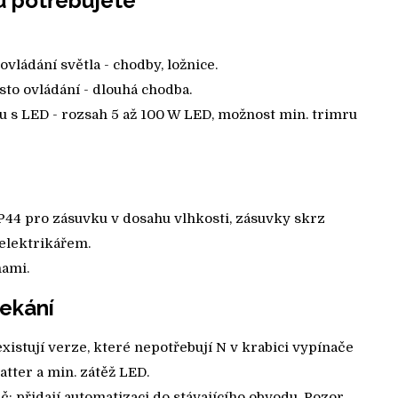
u potřebujete
ovládání světla - chodby, ložnice.
místo ovládání - dlouhá chodba.
u s LED - rozsah 5 až 100 W LED, možnost min. trimru
44 pro zásuvku v dosahu vlhkosti, zásuvky skrz
 elektrikářem.
nami.
ekání
xistují verze, které nepotřebují N v krabici vypínače
tter a min. zátěž LED.
: přidají automatizaci do stávajícího obvodu. Pozor