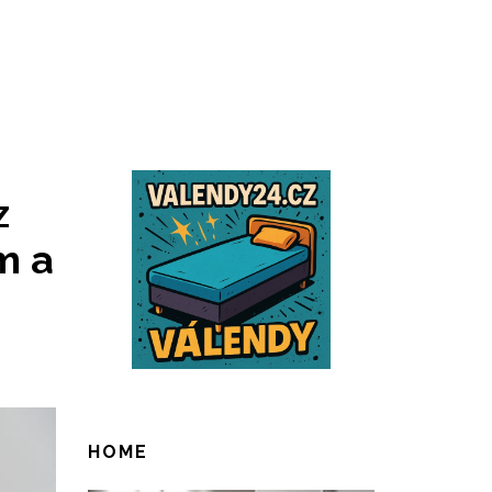
z
m a
HOME