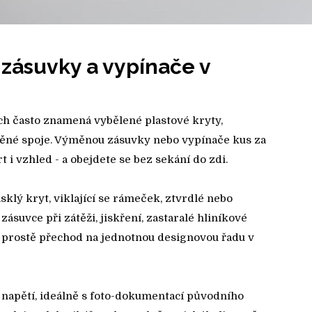
 zásuvky a vypínače v
ch často znamená vybělené plastové kryty,
ěné spoje. Výměnou zásuvky nebo vypínače kus za
 i vzhled - a obejdete se bez sekání do zdi.
asklý kryt, viklající se rámeček, ztvrdlé nebo
ásuvce při zátěži, jiskření, zastaralé hliníkové
o prostě přechod na jednotnou designovou řadu v
 napětí, ideálně s foto-dokumentací původního