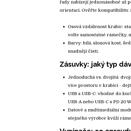
řady nabízejí jednonásobné až p
orientaci. Ověřte kompatibilitu
Osová vzdálenost krabic: st
volte samostatné rámečky, 
Barvy: bílá, slonová kost, še
snadněji čistí.
Zásuvky: jaký typ dá
Jednoduchá vs. dvojitá: dvo
více prostoru v krabici - de
USB a USB-C: vhodné do kuchy
USB-A nebo USB-C s PD 20 W. 
Datové a multimediální modu
stejného výrobce kvůli rám