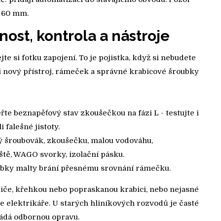
ě 60 mm.
ost, kontrola a nástroje
jte si fotku zapojení. To je pojistka, když si nebudete
si nový přístroj, rámeček a správné krabicové šroubky
řte beznapěťový stav zkoušečkou na fázi L - testujte i
 falešné jistoty.
ový šroubovák, zkoušečku, malou vodováhu,
ště, WAGO svorky, izolační pásku.
robky malty brání přesnému srovnání rámečku.
diče, křehkou nebo popraskanou krabici, nebo nejasné
te elektrikáře. U starých hliníkových rozvodů je časté
žádá odbornou opravu.