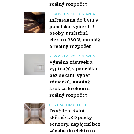
reálný rozpočet
REKONSTRUKCE A STAVBA
Infrasauna do bytu v
paneláku: výběr 1-2
osoby, umístění,
elektro 230 V, montáž
a reálný rozpočet
REKONSTRUKCE A STAVBA
Výměna zásuvek a
vypínačů v paneláku
bez sekání: výběr
rámečků, montáž
krok za krokem a
reálný rozpočet
CHYTRÁ DOMÁCNOST
Osvětlení šatní
skříně: LED pásky,
senzory, napájení bez
zásahu do elektro a