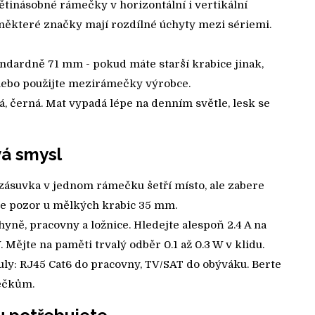
ětinásobné rámečky v horizontální i vertikální
: některé značky mají rozdílné úchyty mezi sériemi.
andardně 71 mm - pokud máte starší krabice jinak,
nebo použijte mezirámečky výrobce.
dá, černá. Mat vypadá lépe na denním světle, lesk se
vá smysl
jzásuvka v jednom rámečku šetří místo, ale zabere
jte pozor u mělkých krabic 35 mm.
ně, pracovny a ložnice. Hledejte alespoň 2.4 A na
Mějte na paměti trvalý odběr 0.1 až 0.3 W v klidu.
ly: RJ45 Cat6 do pracovny, TV/SAT do obýváku. Berte
ečkům.