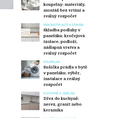
koupelny: materiály,
montáž bez vrtání a
reálný rozpočet
REKONSTRUKCE A STAVBA
Skladba podlahy v
paneláku: kročejová
izolace, podloží,
nášlapná vrstva a
reálný rozpočet
KOUPELNA
Sušička prádla v bytě
v paneláku: výběr,
instalace a reálný
rozpočet
KUCHYNĚ A JÍDELNA
Dřez do kuchyně:
nerez, granit nebo
keramika