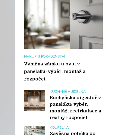
NÁKUPNÍ PORADENSTVÍ
Výměna zámku u bytu v
paneláku: výběr, montáž a
rozpočet
KUCHYNĚ A JÍDELNA
Kuchyňská digestoř v
paneláku: výběr,
montáž, recirkulace a
reálný rozpočet
KOUPELNA
Závěsná polička do