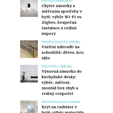
CHYTRÁ DOMÁCNOST
Chytré zásuvky s
měřením spotřeby v
bytě: výběr Wi-Fi vs
Zigbee, bezpečná
instalace a reálné
úspory
REKONSTRUKCE A STAVBA
Vnitřní zábradlí na
schodiště: dřevo, kov,
sklo
KUCHYNĚ A JÍDELNA
Výsuvná zásuvka do
kuchyňské desky:
výběr, měření,
montáž bez chyb a
reálný rozpočet
REKONSTRUKCE A STAVBA
Kryt na radiátor v
bytě: výběr materiálu,