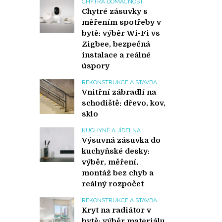
CHYTRÁ DOMÁCNOST
Chytré zásuvky s
měřením spotřeby v
bytě: výběr Wi-Fi vs
Zigbee, bezpečná
instalace a reálné
úspory
REKONSTRUKCE A STAVBA
Vnitřní zábradlí na
schodiště: dřevo, kov,
sklo
KUCHYNĚ A JÍDELNA
Výsuvná zásuvka do
kuchyňské desky:
výběr, měření,
montáž bez chyb a
reálný rozpočet
REKONSTRUKCE A STAVBA
Kryt na radiátor v
bytě: výběr materiálu,