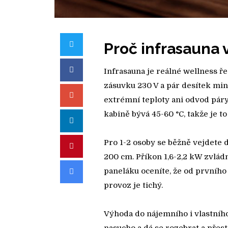
Twitter
Proč infrasauna 
Facebook
Infrasauna je reálné wellness ře
zásuvku 230 V a pár desítek min
Google+
extrémní teploty ani odvod páry
kabině bývá 45-60 °C, takže je t
LinkedIn
Pro 1-2 osoby se běžně vejdete 
Pinterest
200 cm. Příkon 1,6-2,2 kW zvládn
Email
paneláku oceníte, že od prvního 
provoz je tichý.
Výhoda do nájemního i vlastního