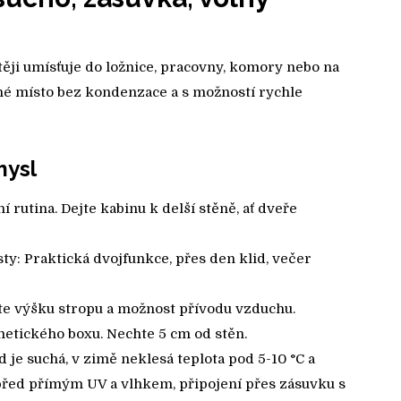
těji umísťuje do ložnice, pracovny, komory nebo na
ché místo bez kondenzace a s možností rychle
mysl
í rutina. Dejte kabinu k delší stěně, ať dveře
y: Praktická dvojfunkce, přes den klid, večer
te výšku stropu a možnost přívodu vzduchu.
etického boxu. Nechte 5 cm od stěn.
 je suchá, v zimě neklesá teplota pod 5-10 °C a
 před přímým UV a vlhkem, připojení přes zásuvku s