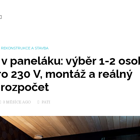
REKONSTRUKCE A STAVBA
 v paneláku: výběr 1-2 oso
ro 230 V, montáž a reálný
rozpočet
3 MĚSÍCE
AGO
PATI