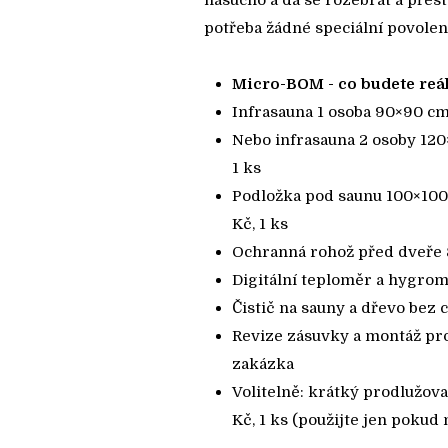
nasucho a dá se rozebrat a přest
potřeba žádné speciální povolení
Micro-BOM - co budete reáln
Infrasauna 1 osoba 90×90 cm,
Nebo infrasauna 2 osoby 120×
1 ks
Podložka pod saunu 100×100
Kč, 1 ks
Ochranná rohož před dveře 8
Digitální teploměr a hygrome
Čistič na sauny a dřevo bez c
Revize zásuvky a montáž pro
zakázka
Volitelně: krátký prodlužov
Kč, 1 ks (použijte jen pokud