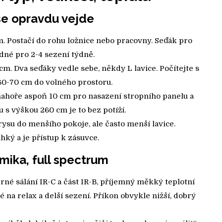
 se opravdu vejde
m. Postačí do rohu ložnice nebo pracovny. Seďák pro
dné pro 2-4 sezení týdně.
cm. Dva seďáky vedle sebe, někdy L lavice. Počítejte s
60-70 cm do volného prostoru.
ahoře aspoň 10 cm pro nasazení stropního panelu a
 s výškou 260 cm je to bez potíží.
ysu do menšího pokoje, ale často menší lavice.
hký a je přístup k zásuvce.
mika, full spectrum
né sálání IR-C a část IR-B, příjemný měkký teplotní
né na relax a delší sezení. Příkon obvykle nižší, dobrý