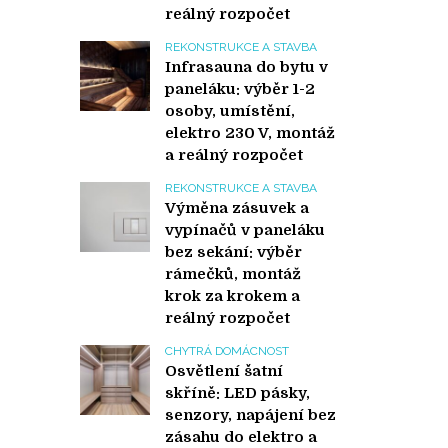
reálný rozpočet
REKONSTRUKCE A STAVBA
Infrasauna do bytu v
paneláku: výběr 1-2
osoby, umístění,
elektro 230 V, montáž
a reálný rozpočet
REKONSTRUKCE A STAVBA
Výměna zásuvek a
vypínačů v paneláku
bez sekání: výběr
rámečků, montáž
krok za krokem a
reálný rozpočet
CHYTRÁ DOMÁCNOST
Osvětlení šatní
skříně: LED pásky,
senzory, napájení bez
zásahu do elektro a