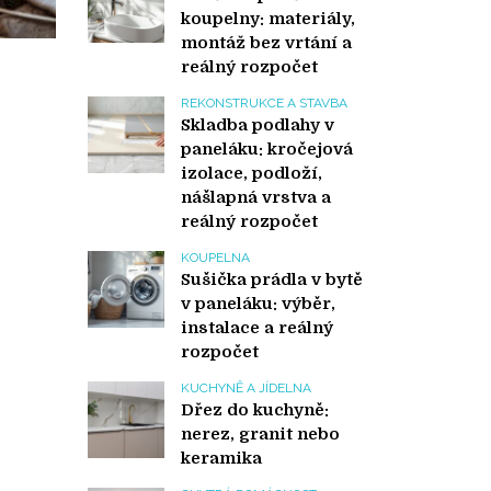
koupelny: materiály,
montáž bez vrtání a
reálný rozpočet
REKONSTRUKCE A STAVBA
Skladba podlahy v
paneláku: kročejová
izolace, podloží,
nášlapná vrstva a
reálný rozpočet
KOUPELNA
Sušička prádla v bytě
v paneláku: výběr,
instalace a reálný
rozpočet
KUCHYNĚ A JÍDELNA
Dřez do kuchyně:
nerez, granit nebo
keramika