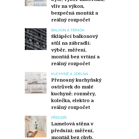
vliv na výkon,
bezpečná montáž a
reálný rozpočet
BALKON A TERASA
Sklápěcí balkonový
stůl na zábradlí:
výběr, měření,
montáž bez vrtání a
reálný rozpočet
KUCHYNĚ A JÍDELNA
Přenosný kuchyňský
ostrůvek do malé
kuchyně: rozměry,
kolečka, elektro a
reálný rozpočet
PŘEDSÍŇ
Lamelová stěna v
předsíni: měření,
montáž bez chyb,