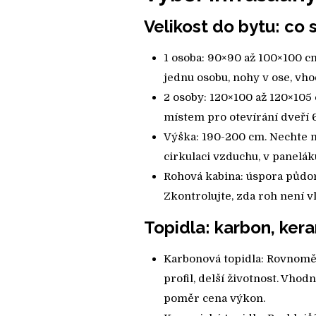
Velikost do bytu: co
1 osoba: 90×90 až 100×100 c
jednu osobu, nohy v ose, vho
2 osoby: 120×100 až 120×105 
místem pro otevírání dveří 
Výška: 190-200 cm. Nechte n
cirkulaci vzduchu, v paneláku
Rohová kabina: úspora půdor
Zkontrolujte, zda roh není vl
Topidla: karbon, kera
Karbonová topidla: Rovnoměr
profil, delší životnost. Vhod
poměr cena výkon.