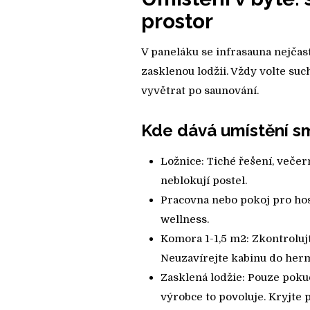
prostor
V paneláku se infrasauna nejčas
zasklenou lodžii. Vždy volte su
vyvětrat po saunování.
Kde dává umístění s
Ložnice: Tiché řešení, večern
neblokují postel.
Pracovna nebo pokoj pro host
wellness.
Komora 1-1,5 m2: Zkontroluj
Neuzavírejte kabinu do herm
Zasklená lodžie: Pouze pokud
výrobce to povoluje. Kryjte