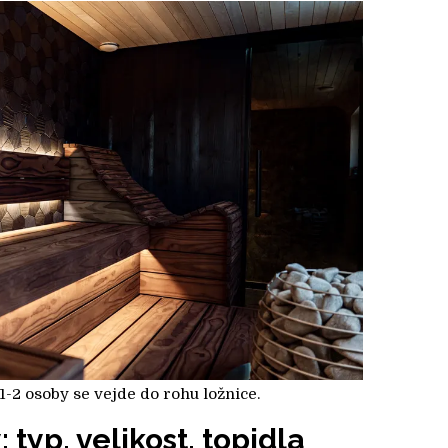
-2 osoby se vejde do rohu ložnice.
 typ, velikost, topidla