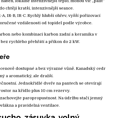
 náběh, lokálně intenzivnější teplo, mohou víc „pálit“
do chtějí kratší, intenzivnější seance.
, IR-B, IR-C. Rychlý hlubší ohřev, vyšší pořizovací
oručené vzdálenosti od topidel podle výrobce.
karbon nebo kombinaci karbon zadní a keramika v
bez rychlého přehřátí a příkon do 2 kW.
veře
 cenově dostupné a bez výrazné vůně. Kanadský cedr
ný a aromatický, ale dražší.
čnostní. Jednokřídlé dveře na pantech se otevírají
rostor na křídlo plus 10 cm rezervy.
, zachovejte paropropustnost. Na údržbu stačí jemný
ovlákna a pravidelná ventilace.
sucho, zásuvka, volný