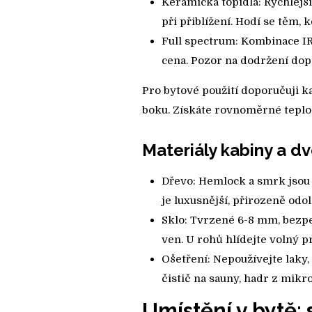
Keramická topidla: Rychlejší
při přiblížení. Hodí se těm, k
Full spectrum: Kombinace IR-A
cena. Pozor na dodržení dop
Pro bytové použití doporučuji 
boku. Získáte rovnoměrné teplo 
Materiály kabiny a d
Dřevo: Hemlock a smrk jsou
je luxusnější, přirozeně odol
Sklo: Tvrzené 6-8 mm, bezpe
ven. U rohů hlídejte volný p
Ošetření: Nepoužívejte laky
čistič na sauny, hadr z mikr
Umístění v bytě: 