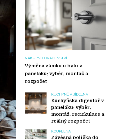
NÁKUPNÍ PORADENSTVÍ
Výměna zámku u bytu v
paneláku: výběr, montáž a
rozpočet
KUCHYNĚ A JÍDELNA
Kuchyňská digestoř v
paneláku: výběr,
montáž, recirkulace a
reálný rozpočet
KOUPELNA
Závěsná polička do