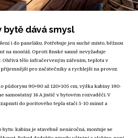
v bytě dává smysl
šení i do paneláku. Potřebuje jen suché místo, běžnou
ut na montáž. Oproti finské sauně nevyžaduje
. Ohřívá tělo infračerveným zářením, teplota v
o příjemnější pro začátečníky a rychlejší na provoz.
do půdorysu 90×90 až 120×105 cm, výška kabiny 190-
e samostatný 16 A jistič v bytovém rozvaděči. V
zapnutí do pocitového tepla stačí 5-10 minut a
 bytu: kabina je stavebně nenáročná, montuje se