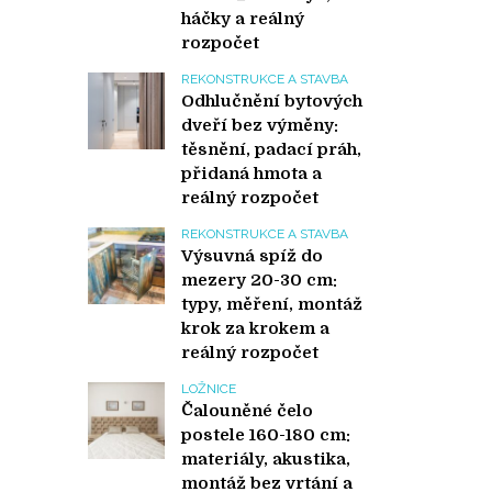
háčky a reálný
rozpočet
REKONSTRUKCE A STAVBA
Odhlučnění bytových
dveří bez výměny:
těsnění, padací práh,
přidaná hmota a
reálný rozpočet
REKONSTRUKCE A STAVBA
Výsuvná spíž do
mezery 20-30 cm:
typy, měření, montáž
krok za krokem a
reálný rozpočet
LOŽNICE
Čalouněné čelo
postele 160-180 cm:
materiály, akustika,
montáž bez vrtání a