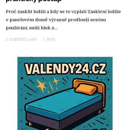
Proč zasklit lodžii a kdy se to vyplatí Zasklení lodžie
v panelovém domě výrazně prodlouží sezónu
používání, sníží hluk z…
12 MĚSÍCŮ
AGO
PATI