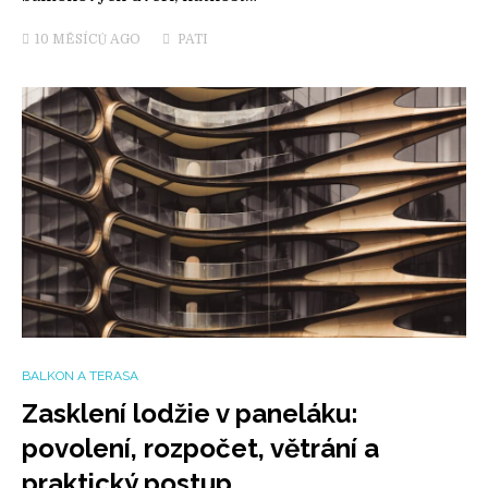
10 MĚSÍCŮ
AGO
PATI
BALKON A TERASA
Zasklení lodžie v paneláku:
povolení, rozpočet, větrání a
praktický postup