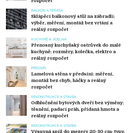
rozpočet
BALKON A TERASA
Sklápěcí balkonový stůl na zábradlí:
výběr, měření, montáž bez vrtání a
reálný rozpočet
KUCHYNĚ A JÍDELNA
Přenosný kuchyňský ostrůvek do malé
kuchyně: rozměry, kolečka, elektro a
reálný rozpočet
PŘEDSÍŇ
Lamelová stěna v předsíni: měření,
montáž bez chyb, háčky a reálný
rozpočet
REKONSTRUKCE A STAVBA
Odhlučnění bytových dveří bez výměny:
těsnění, padací práh, přidaná hmota a
reálný rozpočet
REKONSTRUKCE A STAVBA
Výsuvná spíž do mezery 20-30 cm: typy,