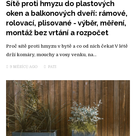
Sítě proti hmyzu do plastových
oken a balkonových dveří: rámové,
rolovací, plisované - výběr, měření,
montáž bez vrtání a rozpočet
Proč sítě proti hmyzu v bytě a co od nich čekat V létě
drží komáry, mouchy a vosy venku, na…
9 MĚSÍCŮ
AGO
PATI