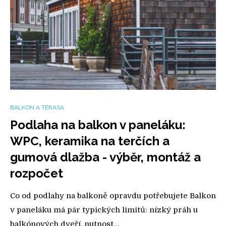
BALKON A TERASA
Podlaha na balkon v paneláku:
WPC, keramika na terčích a
gumová dlažba - výběr, montáž a
rozpočet
Co od podlahy na balkoně opravdu potřebujete Balkon
v paneláku má pár typických limitů: nízký práh u
balkónových dveří, nutnost…