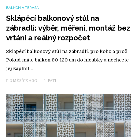
BALKON A TERASA
Sklápěcí balkonový stůl na
zábradlí: výběr, měření, montáž bez
vrtání a reálný rozpočet
Sklápěcí balkonový stůl na zábradlí: pro koho a proč
Pokud máte balkon 90-120 cm do hloubky a nechcete
jej zaplnit…
2 MĚSÍCE
AGO
PATI