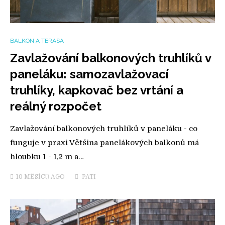
BALKON A TERASA
Zavlažování balkonových truhlíků v
paneláku: samozavlažovací
truhlíky, kapkovač bez vrtání a
reálný rozpočet
Zavlažování balkonových truhlíků v paneláku - co
funguje v praxi Většina panelákových balkonů má
hloubku 1 - 1,2 m a…
10 MĚSÍCŮ
AGO
PATI