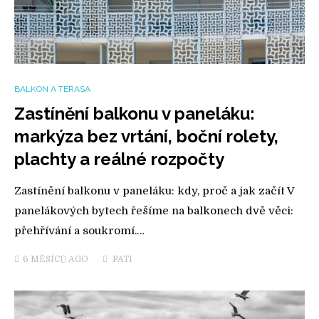
BALKON A TERASA
Zastínění balkonu v paneláku:
markýza bez vrtání, boční rolety,
plachty a reálné rozpočty
Zastínění balkonu v paneláku: kdy, proč a jak začít V
panelákových bytech řešíme na balkonech dvě věci:
přehřívání a soukromí.…
6 MĚSÍCŮ
AGO
PATI