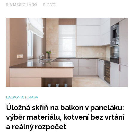
6 MĚSÍCŮ
AGO
PATI
BALKON A TERASA
Úložná skříň na balkon v paneláku:
výběr materiálu, kotvení bez vrtání
a reálný rozpočet