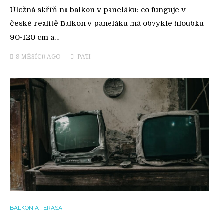
Úložná skříň na balkon v paneláku: co funguje v
české realitě Balkon v paneláku má obvykle hloubku
90-120 cm a…
9 MĚSÍCŮ
AGO
PATI
BALKON A TERASA