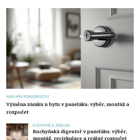
NÁKUPNÍ PORADENSTVÍ
Výměna zámku u bytu v paneláku: výběr, montáž a
rozpočet
KUCHYNĚ A JÍDELNA
Kuchyňská digestoř v paneláku: výběr,
montáž, recirkulace a reálný rozpočet