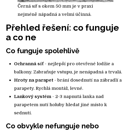
Černá síť s okem 50 mm je v praxi
nejméně nápadná a velmi účinná.
Přehled řešení: co funguje
a co ne
Co funguje spolehlivě
Ochranná síť
- nejlepší pro otevřené lodžie a
balkony. Zabraňuje vstupu, je nenápadná a trvalá.
Hroty na parapet
- brání dosednutí na zábradlí a
parapety. Rychlá montáž, levné.
Lankový systém
- 2-3 napnutá lanka nad
parapetem nutí holuby hledat jiné místo k
sednutí.
Co obvykle nefunguje nebo