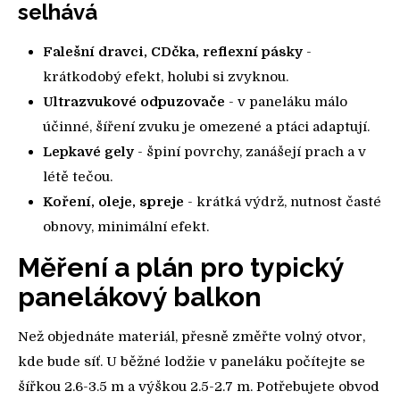
selhává
Falešní dravci, CDčka, reflexní pásky
-
krátkodobý efekt, holubi si zvyknou.
Ultrazvukové odpuzovače
- v paneláku málo
účinné, šíření zvuku je omezené a ptáci adaptují.
Lepkavé gely
- špiní povrchy, zanášejí prach a v
létě tečou.
Koření, oleje, spreje
- krátká výdrž, nutnost časté
obnovy, minimální efekt.
Měření a plán pro typický
panelákový balkon
Než objednáte materiál, přesně změřte volný otvor,
kde bude síť. U běžné lodžie v paneláku počítejte se
šířkou 2.6-3.5 m a výškou 2.5-2.7 m. Potřebujete obvod