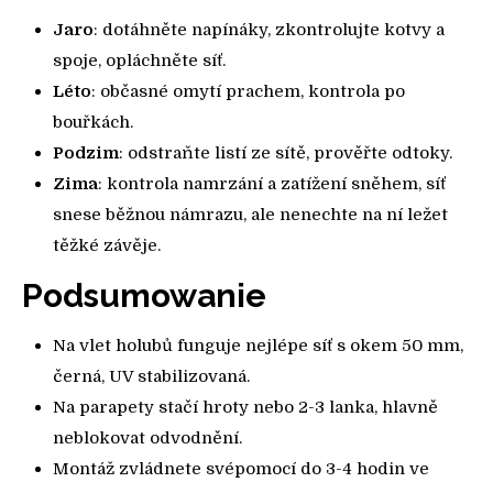
Jaro
: dotáhněte napínáky, zkontrolujte kotvy a
spoje, opláchněte síť.
Léto
: občasné omytí prachem, kontrola po
bouřkách.
Podzim
: odstraňte listí ze sítě, prověřte odtoky.
Zima
: kontrola namrzání a zatížení sněhem, síť
snese běžnou námrazu, ale nenechte na ní ležet
těžké závěje.
Podsumowanie
Na vlet holubů funguje nejlépe síť s okem 50 mm,
černá, UV stabilizovaná.
Na parapety stačí hroty nebo 2-3 lanka, hlavně
neblokovat odvodnění.
Montáž zvládnete svépomocí do 3-4 hodin ve