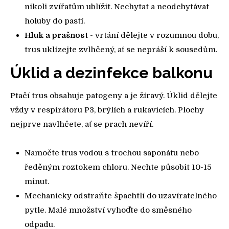
nikoli zvířatům ublížit. Nechytat a neodchytávat
holuby do pastí.
Hluk a prašnost
- vrtání dělejte v rozumnou dobu,
trus uklízejte zvlhčený, ať se nepráší k sousedům.
Úklid a dezinfekce balkonu
Ptačí trus obsahuje patogeny a je žíravý. Úklid dělejte
vždy v respirátoru P3, brýlích a rukavicích. Plochy
nejprve navlhčete, ať se prach nevíří.
Namočte trus vodou s trochou saponátu nebo
ředěným roztokem chloru. Nechte působit 10-15
minut.
Mechanicky odstraňte špachtlí do uzavíratelného
pytle. Malé množství vyhoďte do směsného
odpadu.