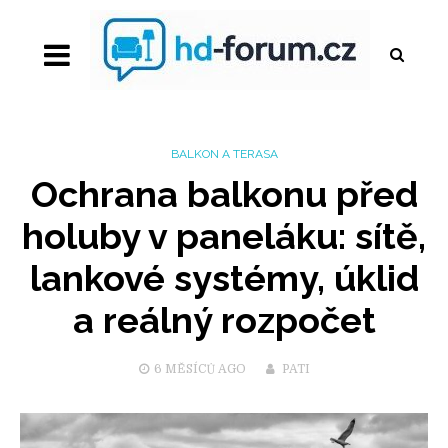
BALKON A TERASA
Ochrana balkonu před
holuby v paneláku: sítě,
lankové systémy, úklid
a reálný rozpočet
6 MĚSÍCŮ
AGO
PATI