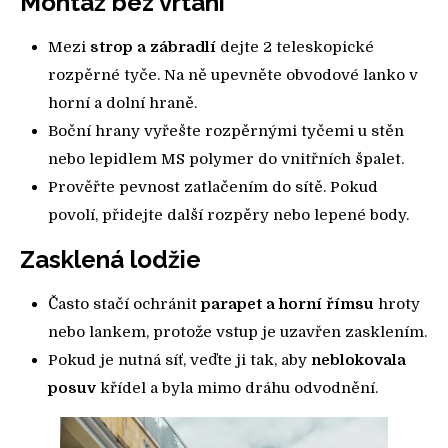
Montáž bez vrtání
Mezi
strop a zábradlí
dejte 2 teleskopické
rozpěrné tyče. Na ně upevněte obvodové lanko v
horní a dolní hraně.
Boční hrany vyřešte rozpěrnými tyčemi u stěn
nebo lepidlem MS polymer do vnitřních špalet.
Prověřte pevnost zatlačením do sítě. Pokud
povolí, přidejte další rozpěry nebo lepené body.
Zasklená lodžie
Často stačí ochránit
parapet a horní římsu
hroty
nebo lankem, protože vstup je uzavřen zasklením.
Pokud je nutná síť, veďte ji tak, aby
neblokovala
posuv
křídel a byla mimo dráhu odvodnění.