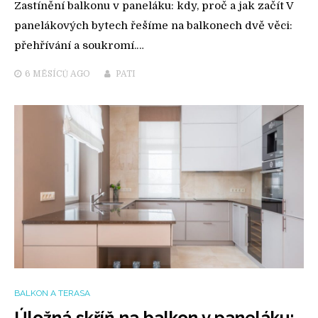
Zastínění balkonu v paneláku: kdy, proč a jak začít V
panelákových bytech řešíme na balkonech dvě věci:
přehřívání a soukromí.…
6 MĚSÍCŮ
AGO
PATI
BALKON A TERASA
Úložná skříň na balkon v paneláku: