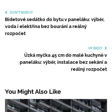
DON'T MISS IT
Bidetové sedátko do bytu v paneláku: výběr,
voda i elektřina bez bourání a reálný
rozpočet
UP NEXT
Úzká myčka 45 cm do malé kuchyně v
paneláku: výběr, instalace bez sekání a
reálný rozpočet
You Might Also Like