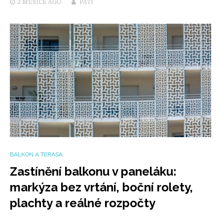
2 MĚSÍCE
AGO
PATI
BALKON A TERASA
Zastínění balkonu v paneláku:
markýza bez vrtání, boční rolety,
plachty a reálné rozpočty