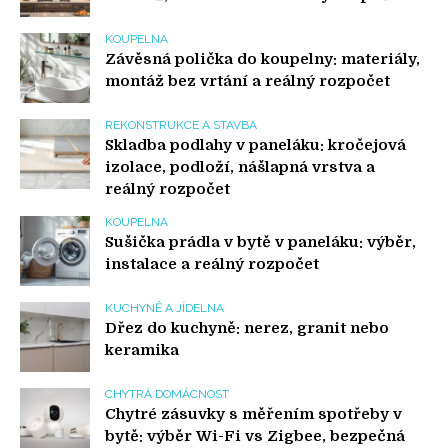
KOUPELNA
Závěsná polička do koupelny: materiály,
montáž bez vrtání a reálný rozpočet
REKONSTRUKCE A STAVBA
Skladba podlahy v paneláku: kročejová
izolace, podloží, nášlapná vrstva a
reálný rozpočet
KOUPELNA
Sušička prádla v bytě v paneláku: výběr,
instalace a reálný rozpočet
KUCHYNĚ A JÍDELNA
Dřez do kuchyně: nerez, granit nebo
keramika
CHYTRÁ DOMÁCNOST
Chytré zásuvky s měřením spotřeby v
bytě: výběr Wi-Fi vs Zigbee, bezpečná