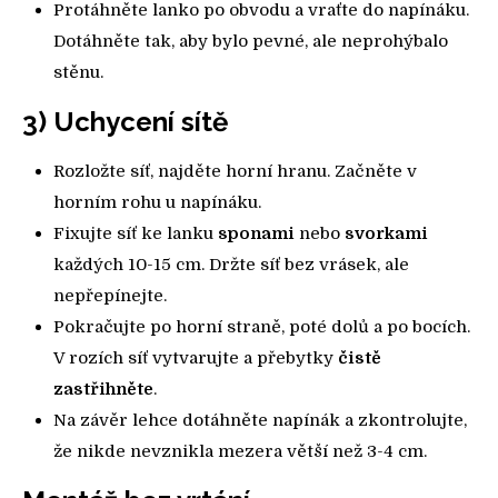
Protáhněte lanko po obvodu a vraťte do napínáku.
Dotáhněte tak, aby bylo pevné, ale neprohýbalo
stěnu.
3) Uchycení sítě
Rozložte síť, najděte horní hranu. Začněte v
horním rohu u napínáku.
Fixujte síť ke lanku
sponami
nebo
svorkami
každých 10-15 cm. Držte síť bez vrásek, ale
nepřepínejte.
Pokračujte po horní straně, poté dolů a po bocích.
V rozích síť vytvarujte a přebytky
čistě
zastřihněte
.
Na závěr lehce dotáhněte napínák a zkontrolujte,
že nikde nevznikla mezera větší než 3-4 cm.