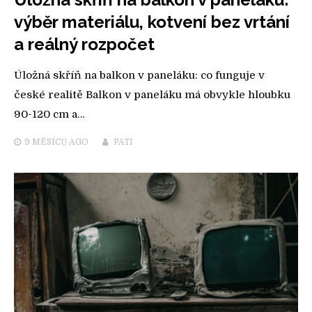
výběr materiálu, kotvení bez vrtání
a reálný rozpočet
Úložná skříň na balkon v paneláku: co funguje v
české realitě Balkon v paneláku má obvykle hloubku
90-120 cm a…
9 MĚSÍCŮ
AGO
PATI