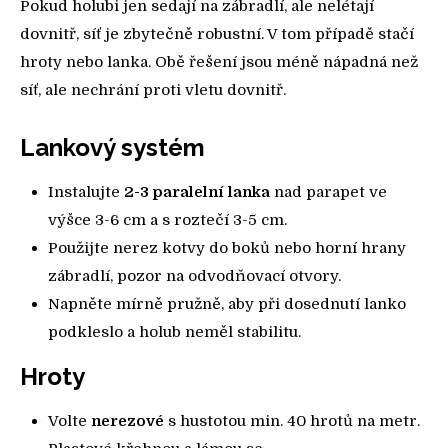
Pokud holubi jen sedají na zábradlí, ale nelétají
dovnitř, síť je zbytečně robustní. V tom případě stačí
hroty nebo lanka. Obě řešení jsou méně nápadná než
síť, ale nechrání proti vletu dovnitř.
Lankový systém
Instalujte
2-3 paralelní lanka
nad parapet ve
výšce 3-6 cm a s roztečí 3-5 cm.
Použijte nerez kotvy do boků nebo horní hrany
zábradlí, pozor na odvodňovací otvory.
Napněte mírně pružně, aby při dosednutí lanko
podkleslo a holub neměl stabilitu.
Hroty
Volte
nerezové
s hustotou min. 40 hrotů na metr.