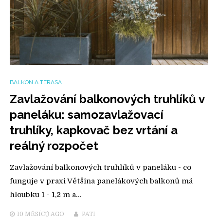
BALKON A TERASA
Zavlažování balkonových truhlíků v
paneláku: samozavlažovací
truhlíky, kapkovač bez vrtání a
reálný rozpočet
Zavlažování balkonových truhlíků v paneláku - co
funguje v praxi Většina panelákových balkonů má
hloubku 1 - 1,2 m a…
10 MĚSÍCŮ
AGO
PATI