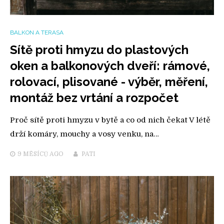
BALKON A TERASA
Sítě proti hmyzu do plastových
oken a balkonových dveří: rámové,
rolovací, plisované - výběr, měření,
montáž bez vrtání a rozpočet
Proč sítě proti hmyzu v bytě a co od nich čekat V létě
drží komáry, mouchy a vosy venku, na…
9 MĚSÍCŮ
AGO
PATI