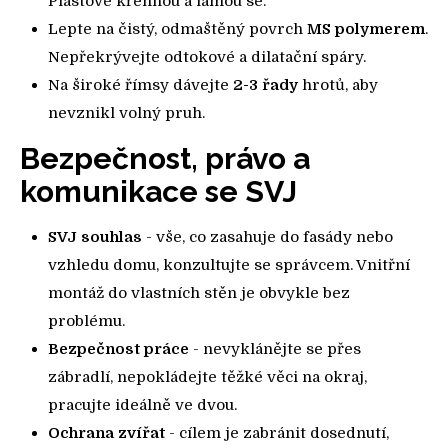
Plastové křehnou a lámou se.
Lepte na čistý, odmaštěný povrch
MS polymerem
.
Nepřekrývejte odtokové a dilatační spáry.
Na široké římsy dávejte
2-3 řady
hrotů, aby
nevznikl volný pruh.
Bezpečnost, právo a
komunikace se SVJ
SVJ souhlas
- vše, co zasahuje do fasády nebo
vzhledu domu, konzultujte se správcem. Vnitřní
montáž do vlastních stěn je obvykle bez
problému.
Bezpečnost práce
- nevyklánějte se přes
zábradlí, nepokládejte těžké věci na okraj,
pracujte ideálně ve dvou.
Ochrana zvířat
- cílem je zabránit dosednutí,