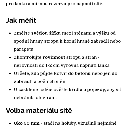
pro lanko a mírnou rezervu pro napnutí sítě.
Jak měřit
Změřte
světlou šířku
mezi stěnami a
výšku
od
spodní hrany stropu k horní hraně zábradlí nebo
parapetu.
Zkontrolujte
rovinnost
stropu a stran -
nerovnosti do 1-2 cm vyrovná napnutí lanka.
Určete, zda půjde kotvit
do betonu
nebo jen do
zábradlí
a bočních stěn.
U zasklené lodžie ověřte
křídla a pojezdy
, aby síť
nebránila otevírání.
Volba materiálu sítě
Oko 50 mm
- stačí na holuby, vizuálně nejméně