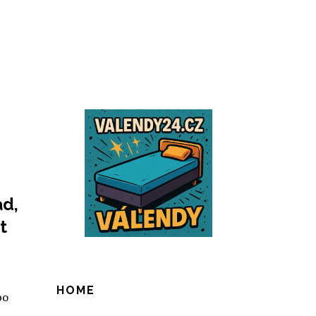
ad,
t
HOME
bo