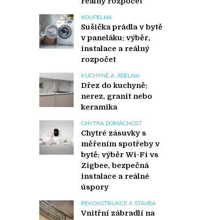
reálný rozpočet
KOUPELNA
Sušička prádla v bytě
v paneláku: výběr,
instalace a reálný
rozpočet
KUCHYNĚ A JÍDELNA
Dřez do kuchyně:
nerez, granit nebo
keramika
CHYTRÁ DOMÁCNOST
Chytré zásuvky s
měřením spotřeby v
bytě: výběr Wi-Fi vs
Zigbee, bezpečná
instalace a reálné
úspory
REKONSTRUKCE A STAVBA
Vnitřní zábradlí na