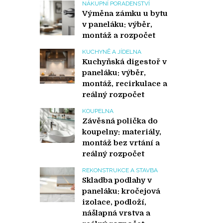
NÁKUPNÍ PORADENSTVÍ
Výměna zámku u bytu
v paneláku: výběr,
montáž a rozpočet
KUCHYNĚ A JÍDELNA
Kuchyňská digestoř v
paneláku: výběr,
montáž, recirkulace a
reálný rozpočet
KOUPELNA
Závěsná polička do
koupelny: materiály,
montáž bez vrtání a
reálný rozpočet
REKONSTRUKCE A STAVBA
Skladba podlahy v
paneláku: kročejová
izolace, podloží,
nášlapná vrstva a