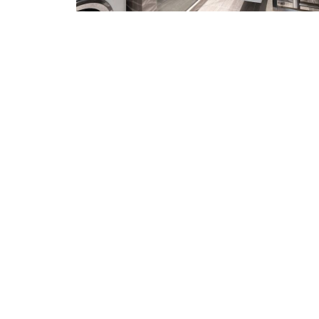
Stránkování
příspěvků