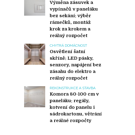
Výměna zásuvek a
vypínačů v paneláku
bez sekání: výběr
rámečků, montáž
krok za krokem a
reálný rozpočet
CHYTRÁ DOMÁCNOST
Osvětlení šatní
skříně: LED pásky,
senzory, napájení bez
zásahu do elektro a
reálný rozpočet
REKONSTRUKCE A STAVBA
Komora 80-100 cm v
paneláku: regály,
kotvení do panelu i
sádrokartonu, větrání
a reálné rozpočty