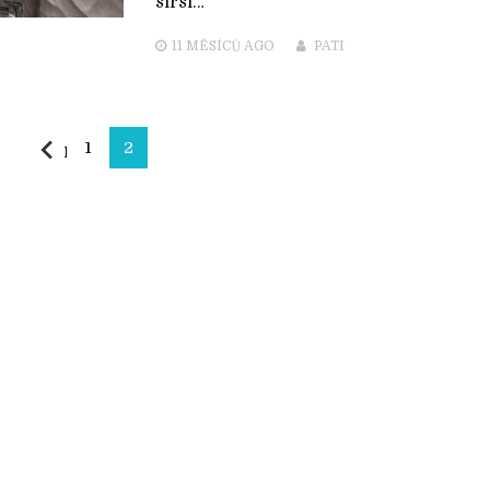
širší…
11 MĚSÍCŮ
AGO
PATI
1
2
Předchozí