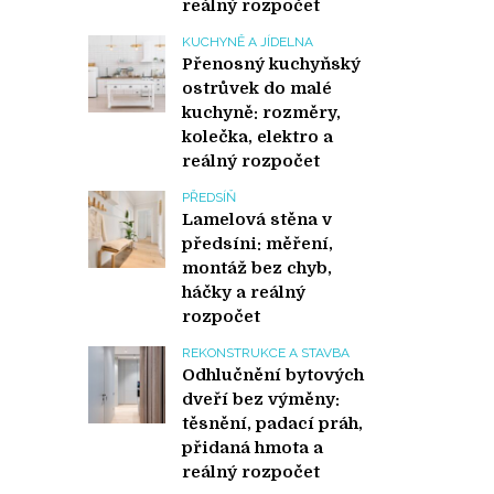
reálný rozpočet
KUCHYNĚ A JÍDELNA
Přenosný kuchyňský
ostrůvek do malé
kuchyně: rozměry,
kolečka, elektro a
reálný rozpočet
PŘEDSÍŇ
Lamelová stěna v
předsíni: měření,
montáž bez chyb,
háčky a reálný
rozpočet
REKONSTRUKCE A STAVBA
Odhlučnění bytových
dveří bez výměny:
těsnění, padací práh,
přidaná hmota a
reálný rozpočet